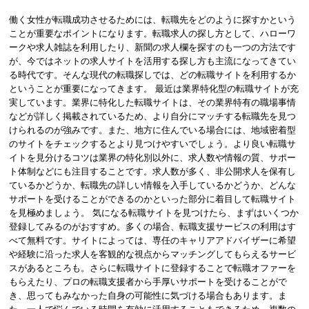
働く女性が転職成功させるためには、転職先をどのように探すかという
ことが重要なポイントになります。転職求人の探し方として、ハローワ
ークや求人雑誌を利用したり、新聞の求人欄を探すのも一つの方法です
が、今ではネットの求人サイトを活用する探し方も主流になってきてい
る時代です。そんな現代の転職探しでは、どの転職サイトを利用するか
ということが重要になってきます。 最近は業界特化型の転職サイトが充
実しています。業界に特化した転職サイトは、その業界特有の職場事情
などが詳しく掲載されているため、より自分にマッチする転職先を見つ
けられるのが強みです。また、地方に住んでいる場合には、地域密着型
のサイトをチェックするとより見つけやすいでしょう。より良い転職サ
イトを見分けるコツは業界の特化別以外に、求人数や情報の質、サポー
ト体制などにも注目することです。求人数が多く、非公開求人を保有し
ているかどうか、転職先の詳しい情報を入手しているかどうか、どんな
サポートを受けることができるのかといった部分に着目して転職サイト
を見極めましょう。 気になる転職サイトを見つけたら、まずはいくつか
登録してみるのがおすすめ。多くの場合、転職支援サービスの利用はす
べて無料です。サイトによっては、専任のキャリアアドバイザーに希望
や経験に沿った求人を客観的な視点からマッチングしてもらえるサービ
スがあるところも。さらに転職サイトに登録することで転職オファーを
もらえたり、プロの転職支援者から手厚いサポートを受けることがで
き、思ってもみなかった自身の可能性に気づける場合もあります。ま