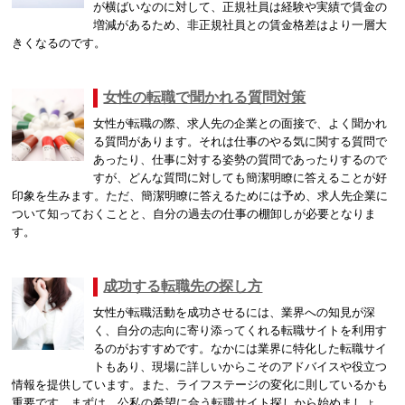
が横ばいなのに対して、正規社員は経験や実績で賃金の
増減があるため、非正規社員との賃金格差はより一層大
きくなるのです。
女性の転職で聞かれる質問対策
女性が転職の際、求人先の企業との面接で、よく聞かれ
る質問があります。それは仕事のやる気に関する質問で
あったり、仕事に対する姿勢の質問であったりするので
すが、どんな質問に対しても簡潔明瞭に答えることが好
印象を生みます。ただ、簡潔明瞭に答えるためには予め、求人先企業に
ついて知っておくことと、自分の過去の仕事の棚卸しが必要となりま
す。
成功する転職先の探し方
女性が転職活動を成功させるには、業界への知見が深
く、自分の志向に寄り添ってくれる転職サイトを利用す
るのがおすすめです。なかには業界に特化した転職サイ
トもあり、現場に詳しいからこそのアドバイスや役立つ
情報を提供しています。また、ライフステージの変化に則しているかも
重要です。まずは、公私の希望に合う転職サイト探しから始めましょ