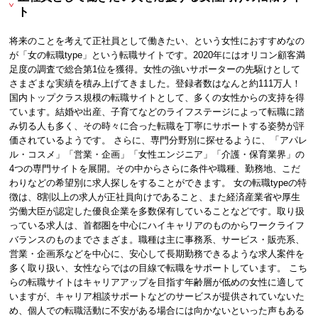
ト
将来のことを考えて正社員として働きたい、という女性におすすめなの
が「女の転職type」という転職サイトです。2020年にはオリコン顧客満
足度の調査で総合第1位を獲得。女性の強いサポーターの先駆けとして
さまざまな実績を積み上げてきました。登録者数はなんと約111万人！
国内トップクラス規模の転職サイトとして、多くの女性からの支持を得
ています。結婚や出産、子育てなどのライフステージによって転職に踏
み切る人も多く、その時々に合った転職を丁寧にサポートする姿勢が評
価されているようです。 さらに、専門分野別に探せるように、「アパレ
ル・コスメ」「営業・企画」「女性エンジニア」「介護・保育業界」の
4つの専門サイトを展開。その中からさらに条件や職種、勤務地、こだ
わりなどの希望別に求人探しをすることができます。 女の転職typeの特
徴は、8割以上の求人が正社員向けであること、また経済産業省や厚生
労働大臣が認定した優良企業を多数保有していることなどです。取り扱
っている求人は、首都圏を中心にハイキャリアのものからワークライフ
バランスのものまでさまざま。職種は主に事務系、サービス・販売系、
営業・企画系などを中心に、安心して長期勤務できるような求人案件を
多く取り扱い、女性ならではの目線で転職をサポートしています。 こち
らの転職サイトはキャリアアップを目指す年齢層が低めの女性に適して
いますが、キャリア相談サポートなどのサービスが提供されていないた
め、個人での転職活動に不安がある場合には向かないといった声もある