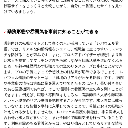
た、一人で悩んでいる時間を有効に活用することもできるため、複数の
転職サイトをじっくりと比較しながら、自分に一番適したサイトを見つ
けていきましょう。
勤務形態や雰囲気を事前に知ることができる
護師向けの転職サイトとして多くの人が活用している「レバウェル看
護」では、リアルな内部情報をシェアし、転職後に生じやすいミスマッ
チを防げることが強みです。また、プロのアドバイザーが理想により近
い求人を提案してマッチング度を考慮しながら転職活動を進めてくれる
ため、年齢や経歴問わず転職までの道のりをスムーズに歩むことができ
ます。プロの手腕によって予想以上の好結果が期待できるでしょう。 レ
バウェル看護のモットーは、「職場のリアルがわかる転職」です。 病院
や事業所の情報は実際に足を運んで得てきたものばかり。長い付き合い
のある医療機関であれば、そこで活躍中の看護師の生の声を聞くことが
できます。例えば、職場の雰囲気はもちろん、看護師長の人柄や離職率
といった現在のリアル事情を把握することが可能です。求人票には載っ
ていないような情報を事前に入手しておくことで、希望どおりの転職が
叶えられるかもしれませんね。 レバウェル看護の特徴は、非公開求人も
合わせた求人数が多いこと、また全国区で転職支援を行っていることで
す。利用経験のある看護師からは、やはり強みとしているリアルな情報